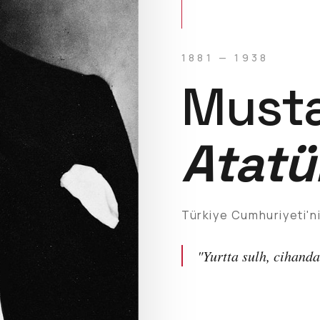
1881 — 1938
Musta
Atatü
Türkiye Cumhuriyeti'n
"Yurtta sulh, cihanda