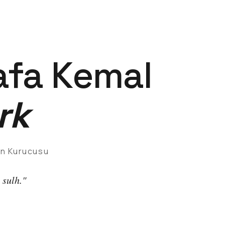
fa Kemal
rk
in Kurucusu
 sulh."