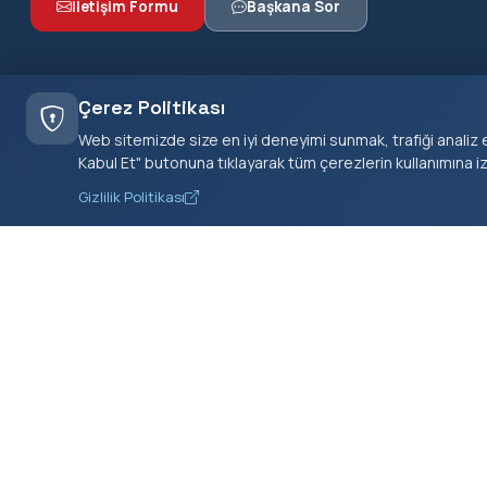
İletişim Formu
Başkana Sor
Çerez Politikası
Web sitemizde size en iyi deneyimi sunmak, trafiği analiz e
Kabul Et" butonuna tıklayarak tüm çerezlerin kullanımına i
Gizlilik Politikası
Kiraz Belediyesi olarak vatandaşlarımıza en iyi hizmeti
sunmak için çalışıyoruz.