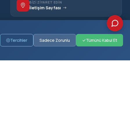
BIZI ZIYARET EDIN
İletişim Sayfası
Tercihler
Sadece Zorunlu
Tümünü Kabul Et
İLETIŞIM
Cumhuriyet Mahallesi, Belediye Caddesi
No:1, Kiraz/İzmir
(0232) 572 30 20
r
(0232) 572 32 74
(0232) 572 36 23 (Faks)
bilgi@kiraz.bel.tr