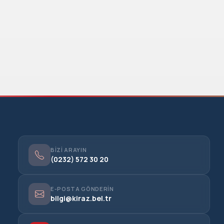
BIZI ARAYIN
(0232) 572 30 20
E-POSTA GÖNDERIN
bilgi@kiraz.bel.tr