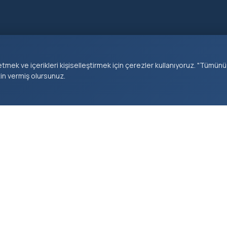
tmek ve içerikleri kişiselleştirmek için çerezler kullanıyoruz. "Tümünü
zin vermiş olursunuz.
KURUMSAL
HIZMETLER
KEŞFET
Başkan
E-Belediye
Haberler
Müdürlükler
Borç Sorgula
Duyurular
Tarihçe
Nikah Randevu
Etkinlikle
Vizyon & Misyon
İhaleler
Projeler
Meclis Üyeleri
Cenaze Hizmetleri
Galeri