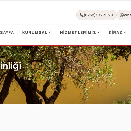
(0232) 572 30 20
Wha
 SAYFA
KURUMSAL
HIZMETLERIMIZ
KIRAZ
nliği