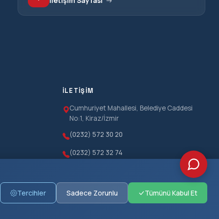
İletişim Sayfası
İLETIŞIM
Cumhuriyet Mahallesi, Belediye Caddesi
No:1, Kiraz/İzmir
(0232) 572 30 20
r
(0232) 572 32 74
(0232) 572 36 23 (Faks)
bilgi@kiraz.bel.tr
Tercihler
Sadece Zorunlu
Tümünü Kabul Et