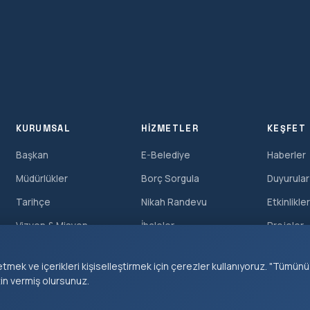
KURUMSAL
HIZMETLER
KEŞFET
Başkan
E-Belediye
Haberler
Müdürlükler
Borç Sorgula
Duyurular
Tarihçe
Nikah Randevu
Etkinlikle
Vizyon & Misyon
İhaleler
Projeler
Meclis Üyeleri
Cenaze Hizmetleri
Galeri
tmek ve içerikleri kişiselleştirmek için çerezler kullanıyoruz. "Tümünü
zin vermiş olursunuz.