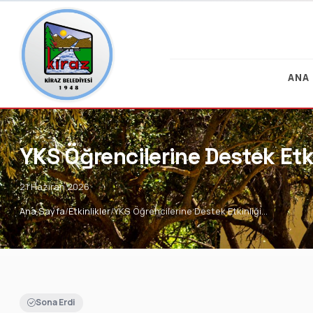
ANA
YKS Öğrencilerine Destek Etki
21 Haziran 2026
Ana Sayfa
Etkinlikler
YKS Öğrencilerine Destek Etkinliği…
Sona Erdi