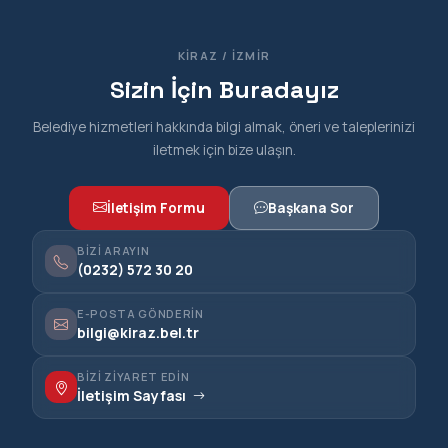
KIRAZ / İZMIR
Sizin İçin Buradayız
Belediye hizmetleri hakkında bilgi almak, öneri ve taleplerinizi
iletmek için bize ulaşın.
İletişim Formu
Başkana Sor
BIZI ARAYIN
(0232) 572 30 20
E-POSTA GÖNDERIN
bilgi@kiraz.bel.tr
BIZI ZIYARET EDIN
İletişim Sayfası