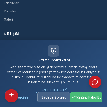
Etkinlikler
Projeler
Galeri
İLETIŞIM
Cumhuriyet Mahallesi, Belediye Caddesi No:1, Kiraz/İzmir
(0232) 572 30 20
Çerez Politikası
(0232) 572 32 74
Web sitemizde size en iyi deneyimi sunmak, trafiği analiz
(0232) 572 36 23 (Faks)
etmek ve içerikleri kişiselleştirmek için çerezler kullanıyoruz.
"Tümünü Kabul Et" butonuna tıklayarak tüm çerezlerin
bilgi@kiraz.bel.tr
kullanımına izin vermiş olursunuz.
Gizlilik Politikası
Tercihler
Sadece Zorunlu
Tümünü Kabul Et
© 2026 Kiraz Belediyesi - Tüm Hakları Saklıdır.
Gizlilik Politikası
Site Haritası
Erişilebilirlik
Popup Ayarları