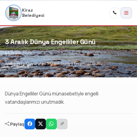
Kiraz
Belediyesi
3 Aralık Dünya Engelliler Günü
03 Aralık 2024
Ana Sayfa
Duyurular
3 Aralık Dünya Engelliler Günü
Dünya Engelliler Günü münasebetiyle engelli
vatandaşlarımızı unutmadık.
Paylaş