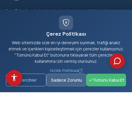
Kiraz Belediyesi olarak vatandaşlarımıza en iyi hizmeti
sunmak için çalışıyoruz.
Çerez Politikası
Web sitemizde size en iyi deneyimi sunmak, trafiği analiz
etmek ve içerikleri kişiselleştirmek için çerezler kullanıyoruz.
"Tümünü Kabul Et" butonuna tıklayarak tüm çerezlerin
KURUMSAL
kullanımına izin vermiş olursunuz.
Başkan
Gizlilik Politikası
Müdürlükler
Tercihler
Sadece Zorunlu
Tümünü Kabul Et
Tarihçe
Vizyon & Misyon
Meclis Üyeleri
HIZMETLER