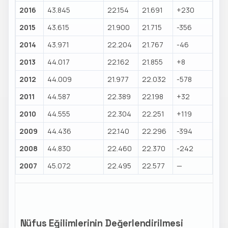
2016
43.845
22.154
21.691
+230
2015
43.615
21.900
21.715
-356
2014
43.971
22.204
21.767
-46
2013
44.017
22.162
21.855
+8
2012
44.009
21.977
22.032
-578
2011
44.587
22.389
22.198
+32
2010
44.555
22.304
22.251
+119
2009
44.436
22.140
22.296
-394
2008
44.830
22.460
22.370
-242
2007
45.072
22.495
22.577
—
Nüfus Eğilimlerinin Değerlendirilmesi