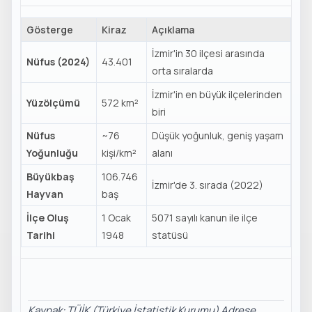
Gösterge
Kiraz
Açıklama
İzmir'in 30 ilçesi arasında
Nüfus (2024)
43.401
orta sıralarda
İzmir'in en büyük ilçelerinden
Yüzölçümü
572 km²
biri
Nüfus
~76
Düşük yoğunluk, geniş yaşam
Yoğunluğu
kişi/km²
alanı
Büyükbaş
106.746
İzmir'de 3. sırada (2022)
Hayvan
baş
İlçe Oluş
1 Ocak
5071 sayılı kanun ile ilçe
Tarihi
1948
statüsü
Kaynak: TÜİK (Türkiye İstatistik Kurumu) Adrese