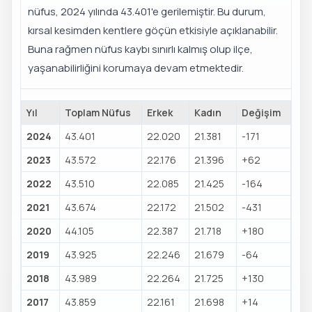
nüfus, 2024 yılında 43.401'e gerilemiştir. Bu durum,
kırsal kesimden kentlere göçün etkisiyle açıklanabilir.
Buna rağmen nüfus kaybı sınırlı kalmış olup ilçe,
yaşanabilirliğini korumaya devam etmektedir.
Yıl
Toplam Nüfus
Erkek
Kadın
Değişim
2024
43.401
22.020
21.381
-171
2023
43.572
22.176
21.396
+62
2022
43.510
22.085
21.425
-164
2021
43.674
22.172
21.502
-431
2020
44.105
22.387
21.718
+180
2019
43.925
22.246
21.679
-64
2018
43.989
22.264
21.725
+130
2017
43.859
22.161
21.698
+14