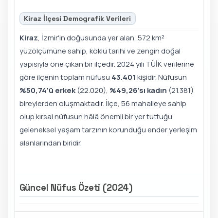
Kiraz İlçesi Demografik Verileri
Kiraz
, İzmir'in doğusunda yer alan, 572 km²
yüzölçümüne sahip, köklü tarihi ve zengin doğal
yapısıyla öne çıkan bir ilçedir. 2024 yılı TÜİK verilerine
göre ilçenin toplam nüfusu
43.401
kişidir. Nüfusun
%50,74'ü erkek
(22.020),
%49,26'sı kadın
(21.381)
bireylerden oluşmaktadır. İlçe, 56 mahalleye sahip
olup kırsal nüfusun hâlâ önemli bir yer tuttuğu,
geleneksel yaşam tarzının korunduğu ender yerleşim
alanlarından biridir.
Güncel Nüfus Özeti (2024)