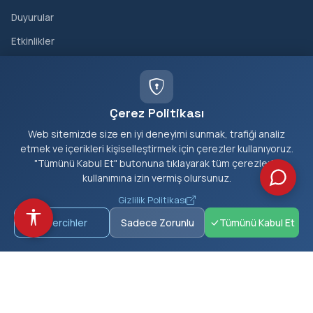
Duyurular
Etkinlikler
Projeler
Galeri
Çerez Politikası
İLETIŞIM
Web sitemizde size en iyi deneyimi sunmak, trafiği analiz
etmek ve içerikleri kişiselleştirmek için çerezler kullanıyoruz.
Cumhuriyet Mahallesi, Belediye Caddesi No:1, Kiraz/İzmir
"Tümünü Kabul Et" butonuna tıklayarak tüm çerezlerin
kullanımına izin vermiş olursunuz.
(0232) 572 30 20
Gizlilik Politikası
(0232) 572 32 74
Tercihler
Sadece Zorunlu
Tümünü Kabul Et
(0232) 572 36 23 (Faks)
bilgi@kiraz.bel.tr