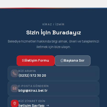
KIRAZ / İZMIR
Sizin İçin Buradayız
Belediye hizmetleri hakkında bilgi almak, öneri ve taleplerinizi
iletmek için bize ulaşın.
İletişim Formu
Başkana Sor
BIZI ARAYIN
(0232) 572 30 20
E-POSTA GÖNDERIN
bilgi@kiraz.bel.tr
BIZI ZIYARET EDIN
İletişim Sayfası