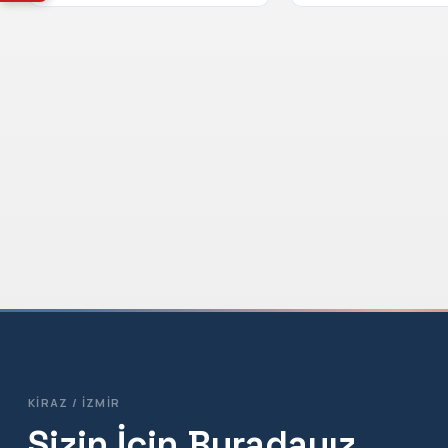
KIRAZ / İZMIR
Sizin İçin Buradayız