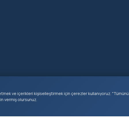
tmek ve içerikleri kişiselleştirmek için çerezler kullanıyoruz. "Tümünü
KURUMSAL
HIZMETLER
KEŞFET
zin vermiş olursunuz.
Başkan
E-Belediye
Haberler
Müdürlükler
Borç Sorgula
Duyurular
Tarihçe
Nikah Randevu
Etkinlikle