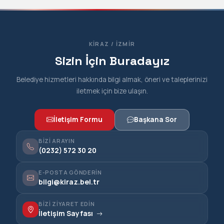
KIRAZ / İZMIR
Sizin İçin Buradayız
Belediye hizmetleri hakkında bilgi almak, öneri ve taleplerinizi
iletmek için bize ulaşın.
İletişim Formu
Başkana Sor
BIZI ARAYIN
(0232) 572 30 20
E-POSTA GÖNDERIN
bilgi@kiraz.bel.tr
BIZI ZIYARET EDIN
İletişim Sayfası