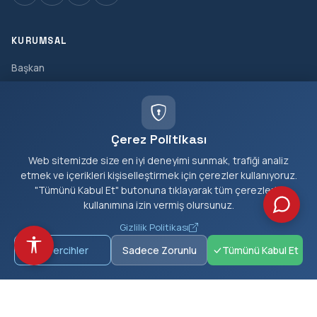
KURUMSAL
Başkan
Müdürlükler
Tarihçe
Çerez Politikası
Vizyon & Misyon
Web sitemizde size en iyi deneyimi sunmak, trafiği analiz
Meclis Üyeleri
etmek ve içerikleri kişiselleştirmek için çerezler kullanıyoruz.
"Tümünü Kabul Et" butonuna tıklayarak tüm çerezlerin
HIZMETLER
kullanımına izin vermiş olursunuz.
Gizlilik Politikası
E-Belediye
Tercihler
Sadece Zorunlu
Tümünü Kabul Et
Borç Sorgula
Nikah Randevu
İhaleler