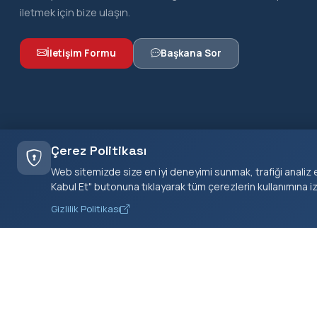
iletmek için bize ulaşın.
İletişim Formu
Başkana Sor
Çerez Politikası
Web sitemizde size en iyi deneyimi sunmak, trafiği analiz e
Kabul Et" butonuna tıklayarak tüm çerezlerin kullanımına i
Gizlilik Politikası
Kiraz Belediyesi olarak vatandaşlarımıza en iyi hizmeti
sunmak için çalışıyoruz.