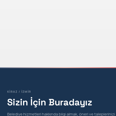
KIRAZ / İZMIR
Sizin İçin Buradayız
Belediye hizmetleri hakkında bilgi almak, öneri ve taleplerinizi