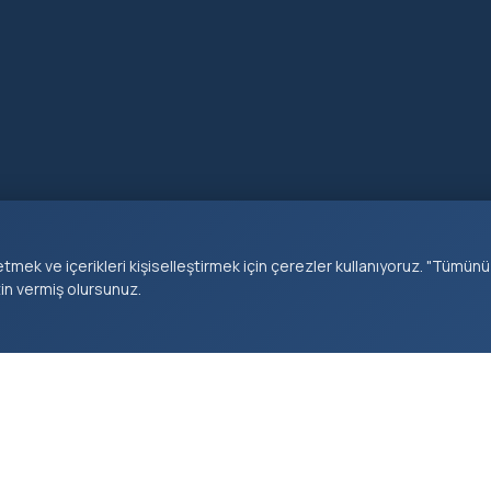
tmek ve içerikleri kişiselleştirmek için çerezler kullanıyoruz. "Tümünü
zin vermiş olursunuz.
KURUMSAL
HIZMETLER
KEŞFET
Başkan
E-Belediye
Haberler
Müdürlükler
Borç Sorgula
Duyurular
Tarihçe
Nikah Randevu
Etkinlikle
Vizyon & Misyon
İhaleler
Projeler