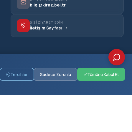
bilgi@kiraz.bel.tr
BIZI ZIYARET EDIN
İletişim Sayfası
Tercihler
Sadece Zorunlu
Tümünü Kabul Et
İLETIŞIM
Cumhuriyet Mahallesi, Belediye Caddesi
No:1, Kiraz/İzmir
(0232) 572 30 20
r
(0232) 572 32 74
(0232) 572 36 23 (Faks)