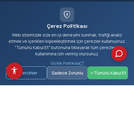
HIZMETLER
E-Belediye
Çerez Politikası
Borç Sorgula
Web sitemizde size en iyi deneyimi sunmak, trafiği analiz
etmek ve içerikleri kişiselleştirmek için çerezler kullanıyoruz.
Nikah Randevu
"Tümünü Kabul Et" butonuna tıklayarak tüm çerezlerin
kullanımına izin vermiş olursunuz.
İhaleler
Gizlilik Politikası
Cenaze Hizmetleri
Tercihler
Sadece Zorunlu
Tümünü Kabul Et
KEŞFET
Haberler
Duyurular
Etkinlikler
Projeler
Galeri