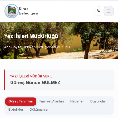
Kiraz
Belediyesi
Yazı İşleri Müdürlüğü
Ana Sayfa
Birimler
Yazı İşleri Müdürlüğü
YAZI İŞLERI MÜDÜR VEKILI
Güneş Günce GÜLMEZ
Görev Tanımları
Faaliyet Alanları
Haberler
Duyurular
Etkinlikler
Dökümanlar