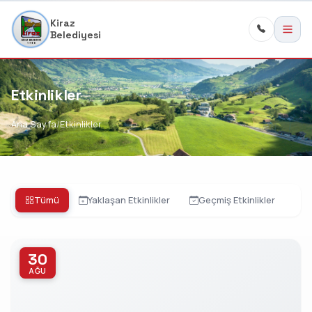
Kiraz
Belediyesi
Etkinlikler
Ana Sayfa
Etkinlikler
Tümü
Yaklaşan Etkinlikler
Geçmiş Etkinlikler
30
AĞU