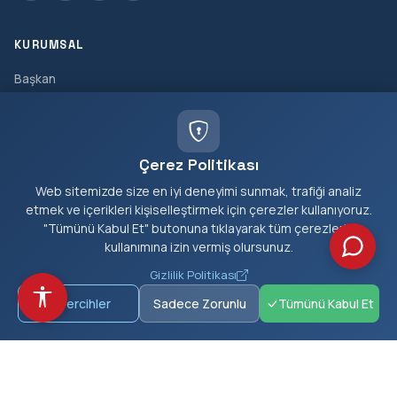
KURUMSAL
Başkan
Müdürlükler
Tarihçe
Çerez Politikası
Vizyon & Misyon
Web sitemizde size en iyi deneyimi sunmak, trafiği analiz
Meclis Üyeleri
etmek ve içerikleri kişiselleştirmek için çerezler kullanıyoruz.
"Tümünü Kabul Et" butonuna tıklayarak tüm çerezlerin
HIZMETLER
kullanımına izin vermiş olursunuz.
Gizlilik Politikası
E-Belediye
Tercihler
Sadece Zorunlu
Tümünü Kabul Et
Borç Sorgula
Nikah Randevu
İhaleler