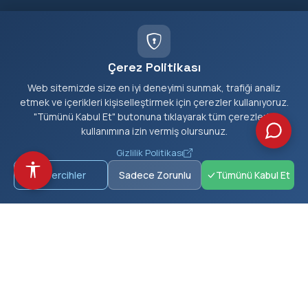
Kiraz Belediyesi olarak vatandaşlarımıza en iyi hizmeti
sunmak için çalışıyoruz.
Çerez Politikası
Web sitemizde size en iyi deneyimi sunmak, trafiği analiz
etmek ve içerikleri kişiselleştirmek için çerezler kullanıyoruz.
"Tümünü Kabul Et" butonuna tıklayarak tüm çerezlerin
KURUMSAL
kullanımına izin vermiş olursunuz.
Başkan
Gizlilik Politikası
Müdürlükler
Tercihler
Sadece Zorunlu
Tümünü Kabul Et
Tarihçe
Vizyon & Misyon
Meclis Üyeleri
HIZMETLER
E-Belediye